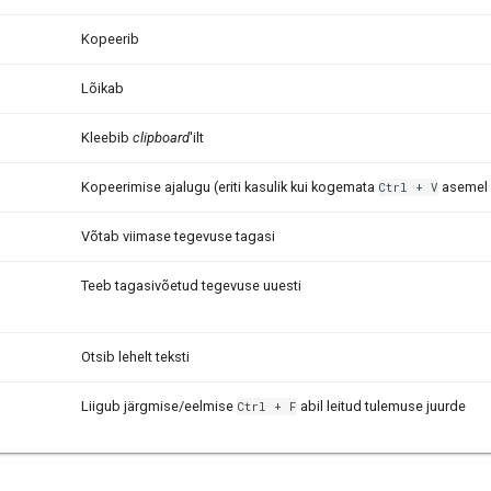
Kopeerib
Lõikab
Kleebib
clipboard
'ilt
Kopeerimise ajalugu (eriti kasulik kui kogemata
asemel
Ctrl
+
V
Võtab viimase tegevuse tagasi
Teeb tagasivõetud tegevuse uuesti
Otsib lehelt teksti
Liigub järgmise/eelmise
abil leitud tulemuse juurde
Ctrl
+
F