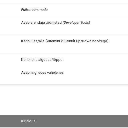
Fullscreen mode
Avab arendaja tööriistad
(Developer Tools)
Kerib üles/alla (kiiremini kui ainult Up/Down nooltega)
Kerib lehe algusse/lõppu
Avab lingi uues vahelehes
Kirjeldus