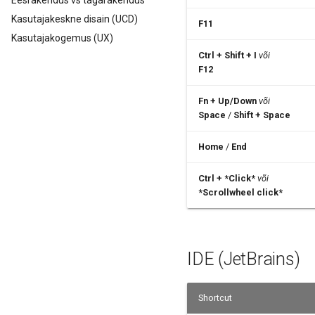
Eesrakendus vs tagarakendus
Kasutajakeskne disain (UCD)
F11
Kasutajakogemus (UX)
Ctrl + Shift + I
või
F12
Fn + Up/Down
või
Space
/
Shift + Space
Home
/
End
Ctrl + *Click*
või
*Scrollwheel click*
IDE (JetBrains)
Shortcut