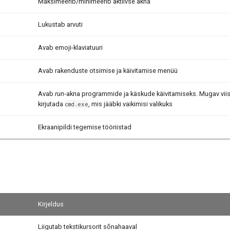
Maksimeerib/minimeerib aktiivse akna
Lukustab arvuti
Avab emoji-klaviatuuri
Avab rakenduste otsimise ja käivitamise menüü
Avab
run
-akna programmide ja käskude käivitamiseks. Mugav viis
kirjutada
, mis jääbki vaikimisi valikuks
cmd.exe
Ekraanipildi tegemise tööriistad
Kirjeldus
Liigutab tekstikursorit sõnahaaval