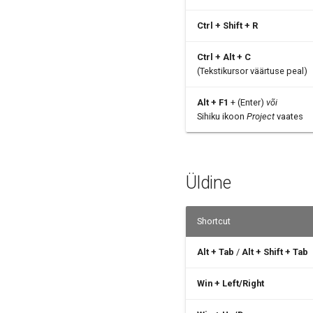
Ctrl + Shift + R
Ctrl + Alt + C
(Tekstikursor väärtuse peal)
Alt + F1
+ (Enter)
või
Sihiku ikoon
Project
vaates
Üldine
Shortcut
Alt + Tab
/
Alt + Shift + Tab
Win + Left/Right