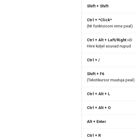
Shift + Shift
Ctrl + *Click*
(Nt funktsiooni nime peal)
Ctrl + Alt + Left/Right
või
Hiire küljel asuvad nupud
Ctrl + /
Shift + F6
(Tekstikursor muutuja peal)
Ctrl + Alt + L
Ctrl + Alt + O
Alt + Enter
Ctrl + R