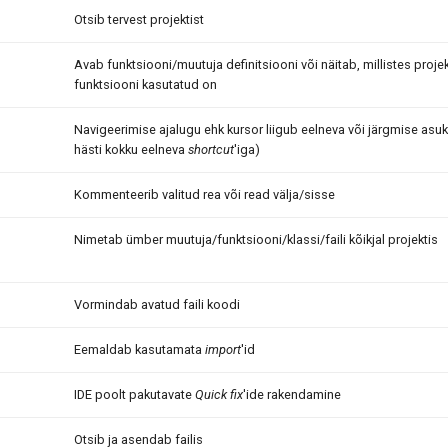
Otsib tervest projektist
Avab funktsiooni/muutuja definitsiooni või näitab, millistes projek
funktsiooni kasutatud on
Navigeerimise ajalugu ehk kursor liigub eelneva või järgmise asuk
hästi kokku eelneva
shortcut
'iga)
Kommenteerib valitud rea või read välja/sisse
Nimetab ümber muutuja/funktsiooni/klassi/faili kõikjal projektis
Vormindab avatud faili koodi
Eemaldab kasutamata
import
'id
IDE poolt pakutavate
Quick fix
'ide rakendamine
Otsib ja asendab failis