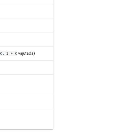
vajutada)
Ctrl
+
C