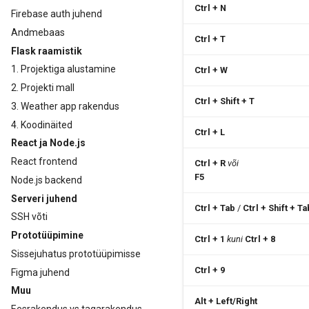
Ctrl + N
Firebase auth juhend
Andmebaas
Ctrl + T
Flask raamistik
1. Projektiga alustamine
Ctrl + W
2. Projekti mall
Ctrl + Shift + T
3. Weather app rakendus
4. Koodinäited
Ctrl + L
React ja Node.js
React frontend
Ctrl + R
või
F5
Node.js backend
Serveri juhend
Ctrl + Tab
/
Ctrl + Shift + Ta
SSH võti
Prototüüpimine
Ctrl + 1
kuni
Ctrl + 8
Sissejuhatus prototüüpimisse
Ctrl + 9
Figma juhend
Muu
Alt + Left/Right