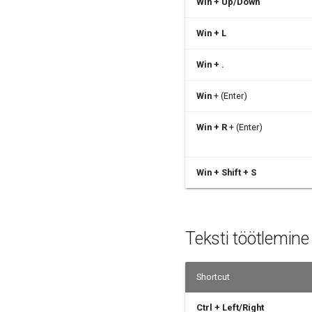
Win + Up/Down
Win + L
Win + .
Win
+ (Enter)
Win + R
+ (Enter)
Win + Shift + S
Teksti töötlemine
Shortcut
Ctrl + Left/Right