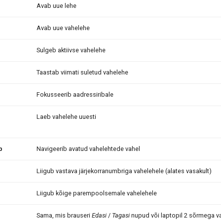
Avab uue lehe
Avab uue vahelehe
Sulgeb aktiivse vahelehe
Taastab viimati suletud vahelehe
Fokusseerib aadressiribale
Laeb vahelehe uuesti
b
Navigeerib avatud vahelehtede vahel
Liigub vastava järjekorranumbriga vahelehele (alates vasakult)
Liigub kõige parempoolsemale vahelehele
Sama, mis brauseri
Edasi
/
Tagasi
nupud või laptopil 2 sõrmega v