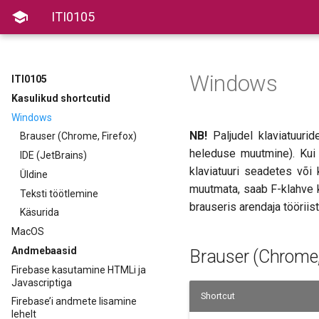

ITI0105
Windows
ITI0105
Kasulikud shortcutid
Windows
NB!
Paljudel klaviatuurid
Brauser (Chrome, Firefox)
heleduse muutmine). Kui
IDE (JetBrains)
klaviatuuri seadetes või
Üldine
muutmata, saab F-klahve k
Teksti töötlemine
brauseris arendaja tööriis
Käsurida
MacOS
Andmebaasid
Brauser (Chrome,
Firebase kasutamine HTMLi ja
Javascriptiga
Shortcut
Firebase’i andmete lisamine
lehelt