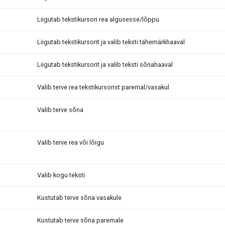
Liigutab tekstikursori rea algusesse/lõppu
Liigutab tekstikursorit ja valib teksti tähemärkhaaval
Liigutab tekstikursorit ja valib teksti sõnahaaval
Valib terve rea tekstikursorist paremal/vasakul
Valib terve sõna
Valib terve rea või lõigu
Valib kogu teksti
Kustutab terve sõna vasakule
Kustutab terve sõna paremale