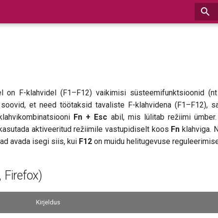
el on F-klahvidel (F1–F12) vaikimisi süsteemifunktsioonid (nt
 soovid, et need töötaksid tavaliste F-klahvidena (F1–F12),
 klahvikombinatsiooni
Fn + Esc
abil, mis lülitab režiimi ümber.
asutada aktiveeritud režiimile vastupidiselt koos
Fn
klahviga. 
tad avada isegi siis, kui
F12
on muidu helitugevuse reguleerimis
 Firefox)
Kirjeldus