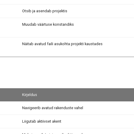
Otsib ja asendab projektis
Muudab väärtuse konstandiks
Näitab avatud faili asukohta projekti kaustades
Kirjeldus
Navigeerib avatud rakenduste vahel
Liigutab aktiivset akent