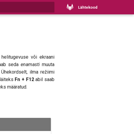
Lähtekood
Type to start searching
 helitugevuse või ekraani
 saab seda
enamasti
muuta
 Ühekordselt, ilma režiimi
Näiteks
Fn + F12
abil saab
eks määratud.